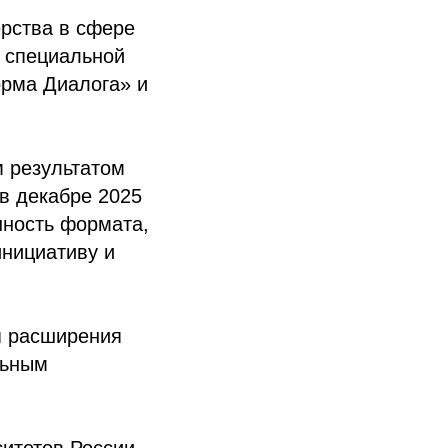
ёрства в сфере
и специальной
рма Диалога» и
м результатом
в декабре 2025
нность формата,
нициативу и
я расширения
льным