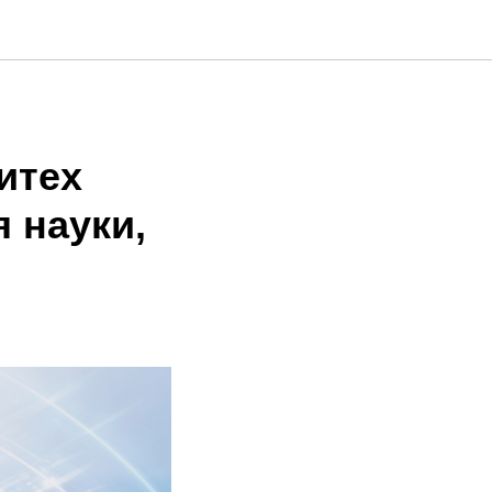
итех
 науки,