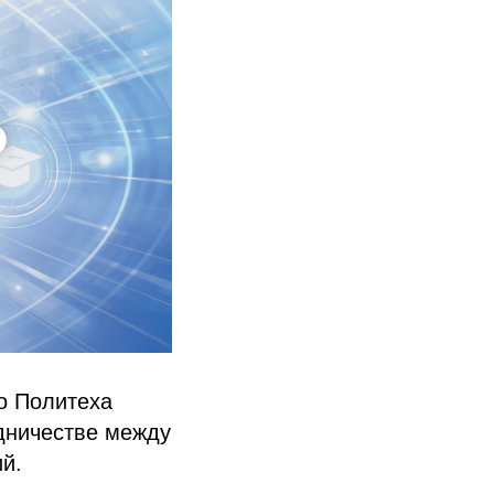
о Политеха
дничестве между
й.