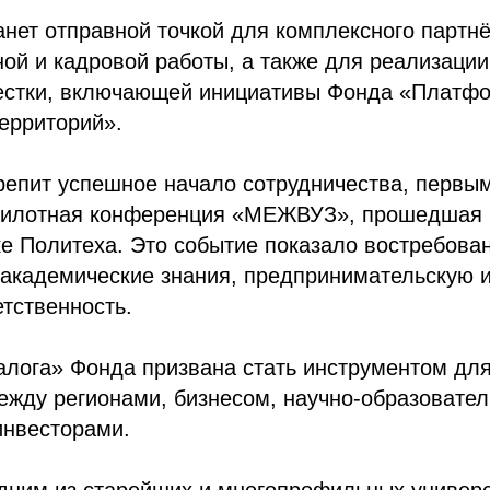
нет отправной точкой для комплексного партн
ной и кадровой работы, а также для реализаци
естки, включающей инициативы Фонда «Платфо
ерриторий».
репит успешное начало сотрудничества, первы
 пилотная конференция «МЕЖВУЗ», прошедшая 
е Политеха. Это событие показало востребова
академические знания, предпринимательскую и
тственность.
лога» Фонда призвана стать инструментом дл
ежду регионами, бизнесом, научно-образовате
инвесторами.