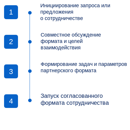
АДРЕС
109147, г. Москва
ул. Марксистская, д. 14/16, стр. 1
ТЕЛЕФОН
ПОЧТА
+7 (495) 911-00-25
info@fmdk.ru
+7 (495) 911-00-71
business@fmdk.ru
media@fmdk.ru
(для запросов СМИ)
ДОКУМЕНТЫ
Устав
Свидетельство о регистрации
Реквизиты
Политика конфиденциальности