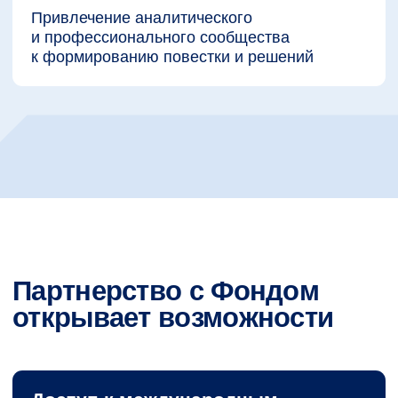
Стать партнером Фонда
Как начинается сотрудничество
Процесс взаимодействия строится
последовательно и прозрачно
Инициирование запроса или
1
предложения
о сотрудничестве
Совместное обсуждение
2
формата и целей
взаимодействия
Формирование задач и параметров
3
партнерского формата